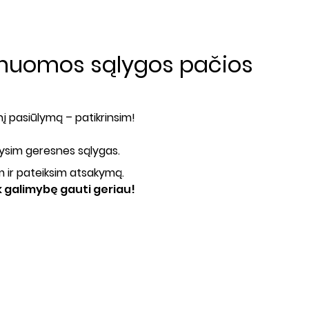
o nuomos sąlygos pačios
 pasiūlymą – patikrinsim!
lysim geresnes sąlygas.
im ir pateiksim atsakymą.
ik galimybę gauti geriau!