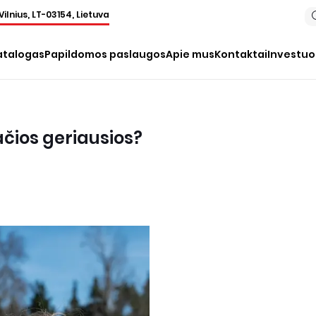
Vilnius, LT-03154, Lietuva
atalogas
Papildomos paslaugos
Apie mus
Kontaktai
Investu
ačios geriausios?