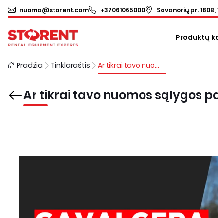
nuoma@storent.com
+37061065000
Savanorių pr. 180B, 
Produktų k
Pradžia
Tinklaraštis
Ar tikrai tavo nuomos sąlygos pačios geriausios?
Ar tikrai tavo nuomos sąlygos p