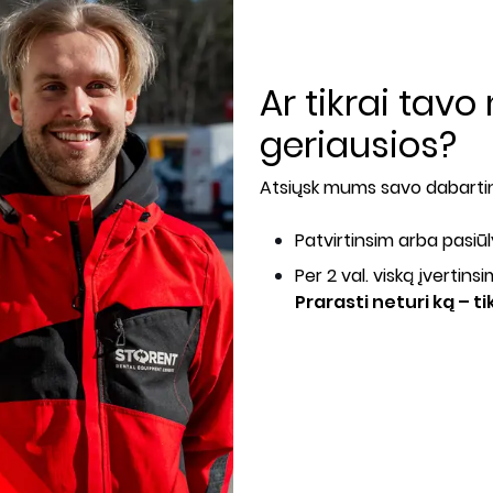
Ar tikrai tav
geriausios?
Atsiųsk mums savo dabartinį
Patvirtinsim arba pasiū
Per 2 val. viską įvertins
Prarasti neturi ką – t