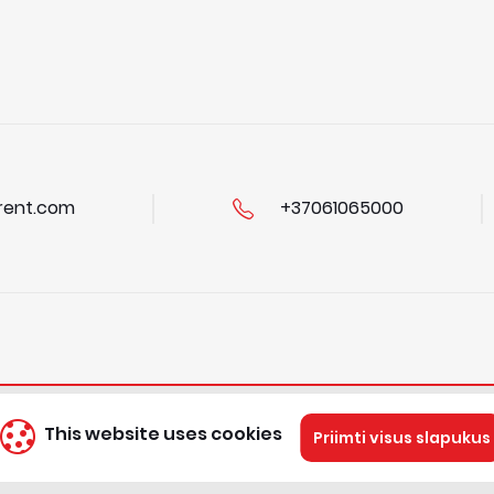
ent.com
+37061065000
This website uses cookies
Priimti visus slapukus
s & Conditions
About us