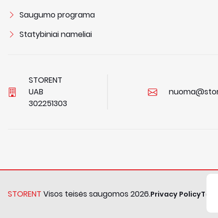
Saugumo programa
Statybiniai nameliai
STORENT
UAB
nuoma@stor
3
0
2
2
5
1
3
0
3
STORENT
Visos teisės saugomos 2026.
Privacy Policy
Term