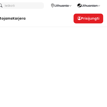
Ieškoti
Lithuania
Lithuanian
otojams
Karjera
Prisijungti