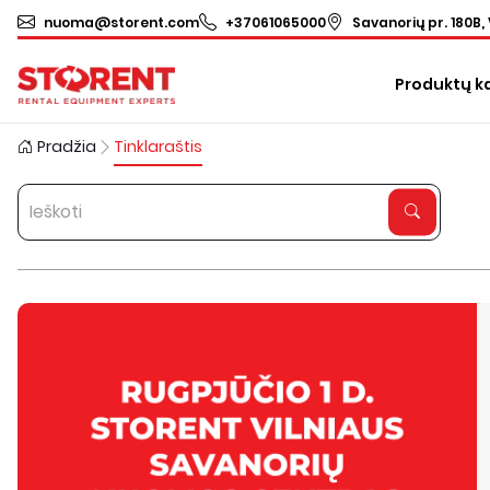
nuoma@storent.com
+37061065000
Savanorių pr. 180B, 
Produktų k
Pradžia
Tinklaraštis