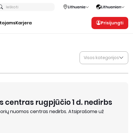
Ieškoti
Lithuania
Lithuanian
otojams
Karjera
Prisijungti
Visos kategorijos
 centras rugpjūčio 1 d. nedirbs
anorių nuomos centras nedirbs. Atsiprašome už