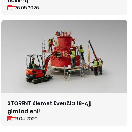
tiekimą
26.05.2026
STORENT šiemet švenčia 18-ąjį
gimtadienį!
13.04.2026