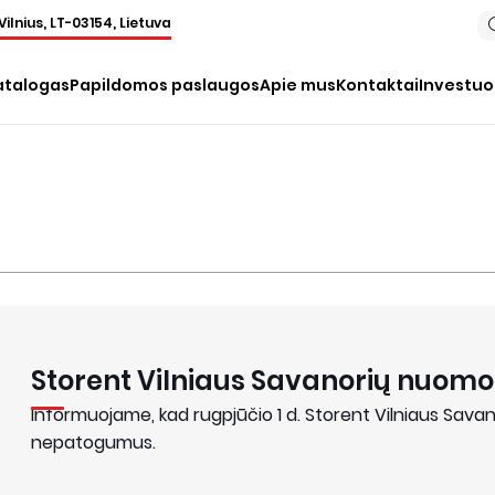
Vilnius, LT-03154, Lietuva
atalogas
Papildomos paslaugos
Apie mus
Kontaktai
Investu
Storent Vilniaus Savanorių nuomos
Informuojame, kad rugpjūčio 1 d. Storent Vilniaus Sav
nepatogumus.