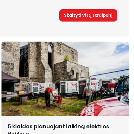
Skaityti visą straipsnį
5 klaidos planuojant laikiną elektros