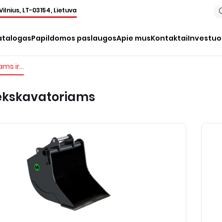
Vilnius, LT-03154, Lietuva
atalogas
Papildomos paslaugos
Apie mus
Kontaktai
Investu
Priedai ratiniams ir vikšriniams ekskavatoriams
s ekskavatoriams