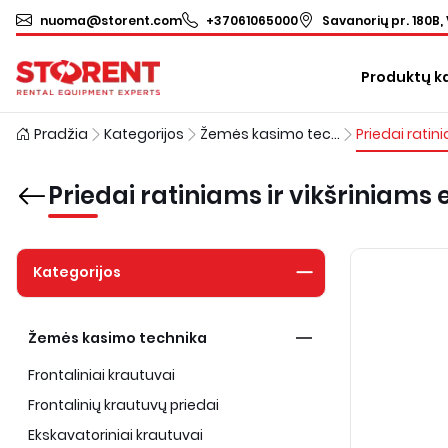
nuoma@storent.com
+37061065000
Savanorių pr. 180B, 
Produktų k
Pradžia
Kategorijos
Žemės kasimo technika
Priedai ratiniams ir vikšriniam
Kategorijos
Žemės kasimo technika
Frontaliniai krautuvai
Frontalinių krautuvų priedai
Ekskavatoriniai krautuvai