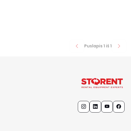
Puslapis
1
iš
1