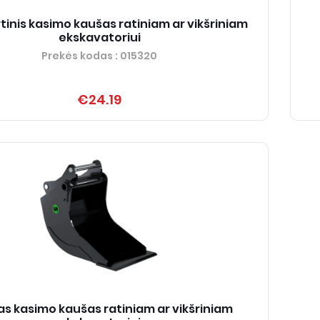
inis kasimo kaušas ratiniam ar vikšriniam
ekskavatoriui
Prekės kodas
: 015320
€24.19
as kasimo kaušas ratiniam ar vikšriniam