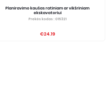
Planiravimo kaušas ratiniam ar vikšriniam
ekskavatoriui
Prekės kodas
: 015321
€24.19