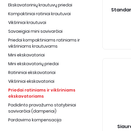
Ekskavatorinių krautuvų priedai
Standart
Kompaktiniai ratiniai krautuvai
Vikšriniai krautuvai
Savaeigiai mini savivarčiai
Priedai kompaktiniams ratiniams ir
vikšriniams krautuvams
Mini ekskavatoriai
Mini ekskavatorių priedai
Ratininiai ekskavatoriai
Vikšriniai ekskavatoriai
Priedai ratiniams ir vikšriniams
ekskavatoriams
Padidinto pravažumo statybiniai
savivarčiai (damperiai)
Pardavimo kompensacija
Siaur