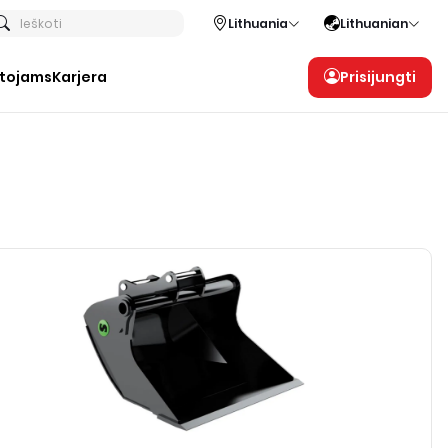
Ieškoti
Lithuania
Lithuanian
otojams
Karjera
Prisijungti