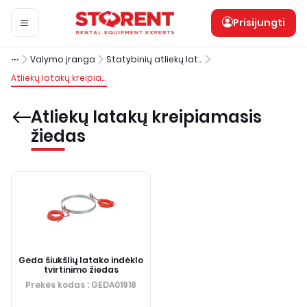
Prisijungti
Valymo įranga
Statybinių atliekų latakai
Atliekų latakų kreipiamasis žiedas
Atliekų latakų kreipiamasis
žiedas
Geda šiukšlių latako indėklo
tvirtinimo žiedas
Prekės kodas
: GEDA01918