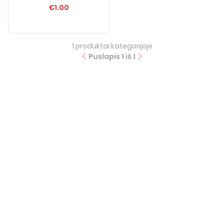
€1.00
1
produktai kategorijoje
Puslapis
1
iš
1