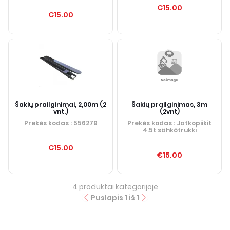
€15.00
€15.00
Šakių prailginimai, 2,00m (2
Šakių prailginimas, 3m
vnt.)
(2vnt)
Prekės kodas
: 556279
Prekės kodas
: Jatkopiikit
4.5t sähkötrukki
€15.00
€15.00
4
produktai kategorijoje
Puslapis
1
iš
1