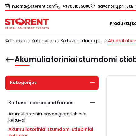
nuoma@storent.com
+37061065000
Savanorių pr. 180B, 
Produktų k
Pradžia
Kategorijos
Keltuvai ir darbo platformos
Akumuliatoriniai stumdomi stiebi
Kategorijos
Keltuvai ir darbo platformos
Akumuliatoriniai savaeigiai stiebiniai
keltuvai
Akumuliatoriniai stumdomi stiebiniai
keltuvai