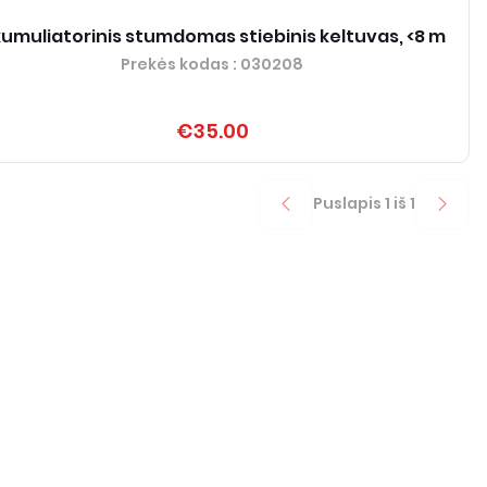
umuliatorinis stumdomas stiebinis keltuvas, <8 m
Prekės kodas
: 030208
€35.00
Puslapis
1
iš
1