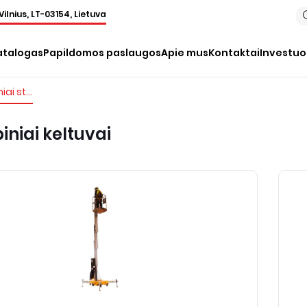
Vilnius, LT-03154, Lietuva
atalogas
Papildomos paslaugos
Apie mus
Kontaktai
Investu
Akumuliatoriniai stumdomi stiebiniai keltuvai
niai keltuvai