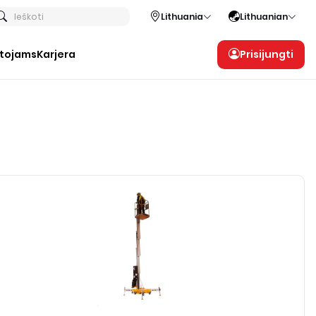
Ieškoti
Lithuania
Lithuanian
otojams
Karjera
Prisijungti