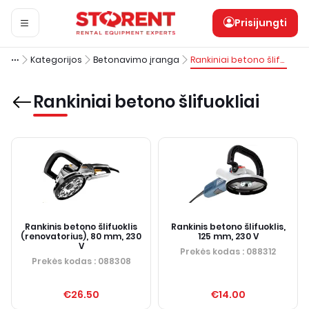
Prisijungti
Kategorijos
Betonavimo įranga
Rankiniai betono šlifuokliai
Rankiniai betono šlifuokliai
Rankinis betono šlifuoklis
Rankinis betono šlifuoklis,
(renovatorius), 80 mm, 230
125 mm, 230 V
V
Prekės kodas
: 088312
Prekės kodas
: 088308
€26.50
€14.00