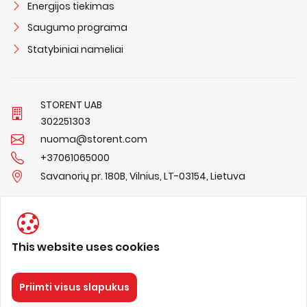
Energijos tiekimas
Saugumo programa
Statybiniai nameliai
STORENT UAB
3
0
2
2
5
1
3
0
3
nuoma@storent.com
+37061065000
Savanorių pr. 180B, Vilnius, LT-03154, Lietuva
This website uses cookies
Privacy Policy
Terms & Conditions
About us
Priimti visus slapukus
STORENT
Visos teisės saugomos 2026.