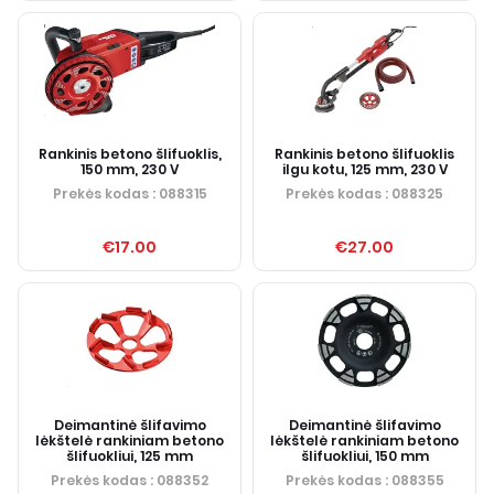
Rankinis betono šlifuoklis,
Rankinis betono šlifuoklis
150 mm, 230 V
ilgu kotu, 125 mm, 230 V
Prekės kodas
: 088315
Prekės kodas
: 088325
€17.00
€27.00
Deimantinė šlifavimo
Deimantinė šlifavimo
lėkštelė rankiniam betono
lėkštelė rankiniam betono
šlifuokliui, 125 mm
šlifuokliui, 150 mm
Prekės kodas
: 088352
Prekės kodas
: 088355