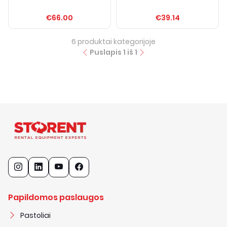
€66.00
€39.14
6
produktai kategorijoje
Puslapis
1
iš
1
Papildomos paslaugos
Pastoliai