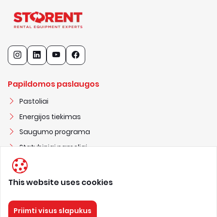
Papildomos paslaugos
Pastoliai
Energijos tiekimas
Saugumo programa
Statybiniai nameliai
This website uses cookies
STORENT UAB
3
0
2
2
5
1
3
0
3
Priimti visus slapukus
nuoma@storent.com