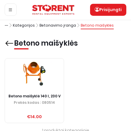
Prisijungti
Kategorijos
Betonavimo įranga
Betono maišyklės
Betono maišyklės
Betono maišyklė 140 l, 230 V
Prekės kodas
: 080514
€14.00
1
produktai kategorijoje