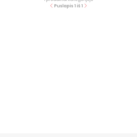
Puslapis
1
iš
1