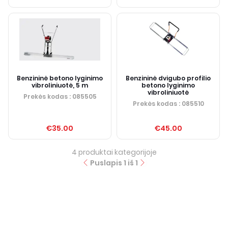
Benzininė betono lyginimo
Benzininė dvigubo profilio
vibroliniuotė, 5 m
betono lyginimo
vibroliniuotė
Prekės kodas
: 085505
Prekės kodas
: 085510
€35.00
€45.00
4
produktai kategorijoje
Puslapis
1
iš
1